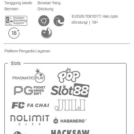
Tanggung Jawab
Browser Yang
Bermain
Didukung
©2026 TOKYO77. Hak cipta
dilindungi | 18+
Platform Penyedia Layanan
Slots