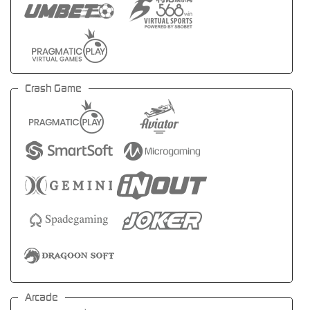
Crash Game
Arcade