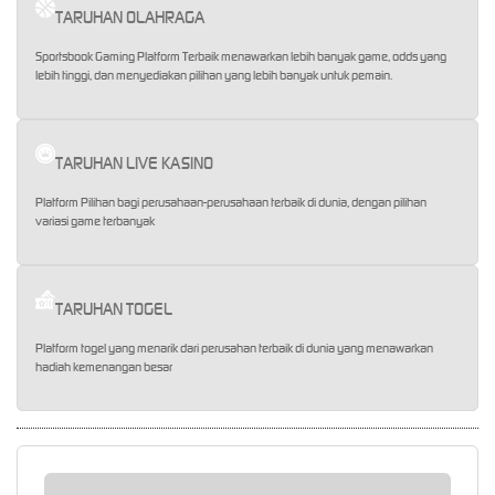
TARUHAN OLAHRAGA
Sportsbook Gaming Platform Terbaik menawarkan lebih banyak game, odds yang
lebih tinggi, dan menyediakan pilihan yang lebih banyak untuk pemain.
TARUHAN LIVE KASINO
Platform Pilihan bagi perusahaan-perusahaan terbaik di dunia, dengan pilihan
variasi game terbanyak
TARUHAN TOGEL
Platform togel yang menarik dari perusahan terbaik di dunia yang menawarkan
hadiah kemenangan besar