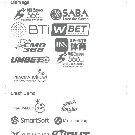
Olahraga
Crash Game