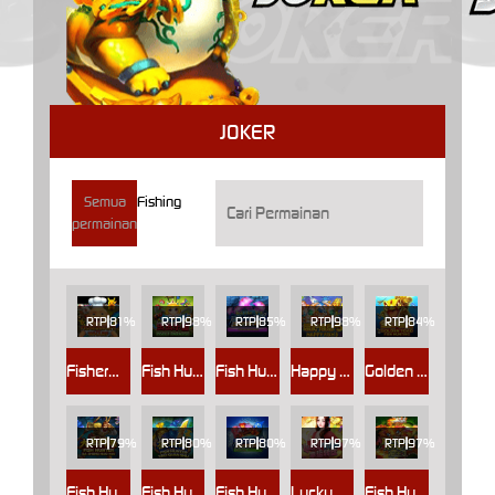
JOKER
Semua
Fishing
permainan
RTP
81%
RTP
98%
RTP
85%
RTP
98%
RTP
84%
Fisherman's Wharf
Fish Hunter Insect Paradise
Fish Hunter 2 EX-Pro
Happy Fish 5
Golden Toad Fish Hunting
RTP
79%
RTP
80%
RTP
80%
RTP
97%
RTP
97%
Fish Hunting: Da Sheng Nao Hai
Fish Hunting: Yao Qian Shu
Fish Hunter 2 EX-Novice
Lucky Wheel
Fish Hunter Monster Awaken