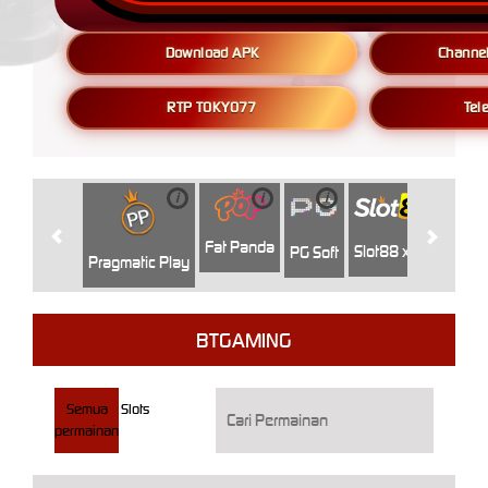
Download APK
Channe
RTP TOKYO77
Tel
i
i
i
i
i
Facha
Fat Panda
Slot88 x PP
PG Soft
Pragmatic Play
BTGAMING
Semua
Slots
permainan