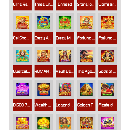
Little Red Riding Hood
Three Little Pigs
Ennead
Stonelions
Lion's area
Cai Shen Arrives!
Crazy ATM
Crazy Money Rolling
Fortune Toto 4D
Fortune Horse
Quetzalcoatl
ROMAN WARRIOR2
Vault Beauty Thief
The Age Of Navigation
Gods of Egypt
DISCO 777
Wealth Rolling
Legend of Aztec2
Golden Temple2
Fiesta de Mexicana