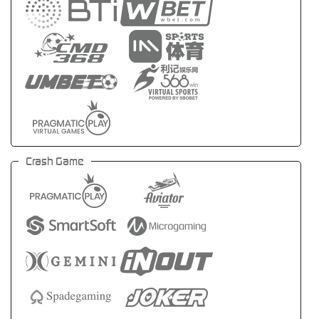
Crash Game