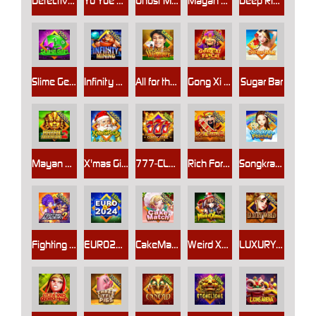
Detective Girl
Yu Yue Long Men
Ghost Mansion
Mayan Adventure
Deep Rising
Slime Gem
Infinity Mining
All for the Winner
Gong Xi Fa Cai
Sugar Bar
Mayan Adventure2
X'mas Gift City
777-CLASSIC STYLE
Rich Fortune 2
Songkran Festival
Fighting Academy 2
EURO2024
CakeMatch
Weird Xmas
LUXURY WORLD