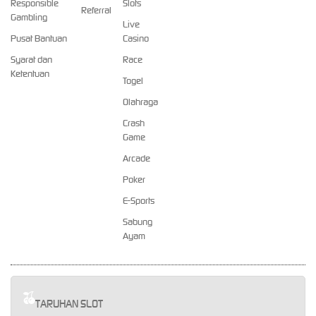
Responsible
Slots
Referral
Gambling
Live
Pusat Bantuan
Casino
Syarat dan
Race
Ketentuan
Togel
Olahraga
Crash
Game
Arcade
Poker
E-Sports
Sabung
Ayam
TARUHAN SLOT