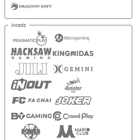
Arcade