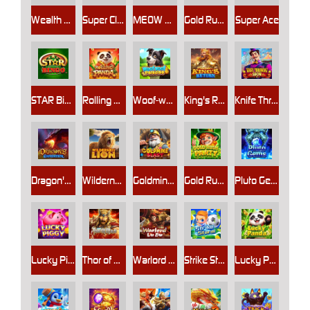
Wealth Rising 2
Super Clovers 2
MEOW DYNASTY
Gold Rush Blast
Super Ace
STAR Bingo
Rolling Panda
Woof-woof Paradise
King's Return
Knife Throwing Show
Dragon's Expedition
Wilderness Lion
Goldmine Blast
Gold Rush Party
Pluto Gems
Lucky Piggy
Thor of Mars
Warlord Lu Bu
Strike Storm
Lucky Panda