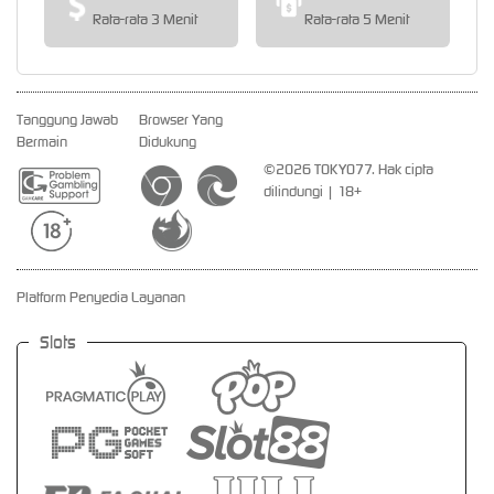
Rata-rata 3 Menit
Rata-rata 5 Menit
Tanggung Jawab
Browser Yang
Bermain
Didukung
©2026 TOKYO77. Hak cipta
dilindungi | 18+
Platform Penyedia Layanan
Slots