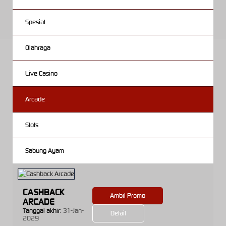
Spesial
Olahraga
Live Casino
Arcade
Slots
Sabung Ayam
CASHBACK
Ambil Promo
ARCADE
Tanggal akhir:
31-Jan-
Detail
2029