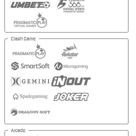
Crash Game
Arcade