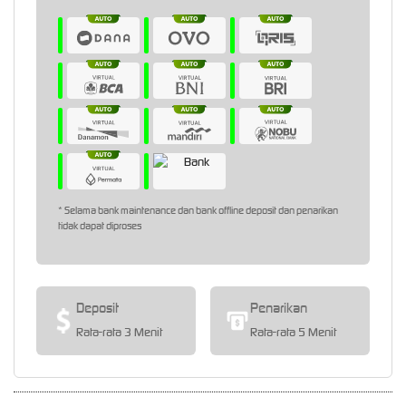
* Selama bank maintenance dan bank offline deposit dan penarikan
tidak dapat diproses
Deposit
Penarikan
Rata-rata 3 Menit
Rata-rata 5 Menit