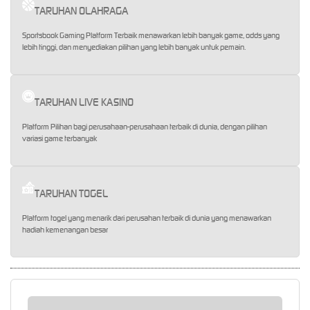
TARUHAN OLAHRAGA
Sportsbook Gaming Platform Terbaik menawarkan lebih banyak game, odds yang
lebih tinggi, dan menyediakan pilihan yang lebih banyak untuk pemain.
TARUHAN LIVE KASINO
Platform Pilihan bagi perusahaan-perusahaan terbaik di dunia, dengan pilihan
variasi game terbanyak
TARUHAN TOGEL
Platform togel yang menarik dari perusahan terbaik di dunia yang menawarkan
hadiah kemenangan besar