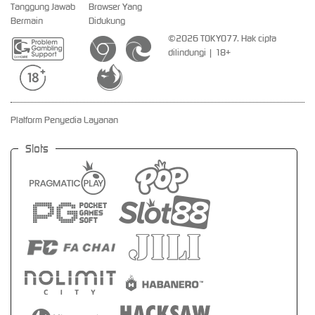
Tanggung Jawab
Browser Yang
Bermain
Didukung
©2026 TOKYO77. Hak cipta
dilindungi | 18+
Platform Penyedia Layanan
Slots