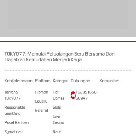
TOKYO77: Memulai Petualangan Seru Bersama Dan
Dapatkan Kemudahan Menjadi Kaya
Kebijaksanaan
Platform
Kategori
Dukungan
Komunitas
Tentang
Promosi
Hot
+62851656
TOKYO77
Games
68947
Loyalty
Responsible
Slots
Referral
Gambling
Live
Pusat Bantuan
Casino
Syarat dan
Race