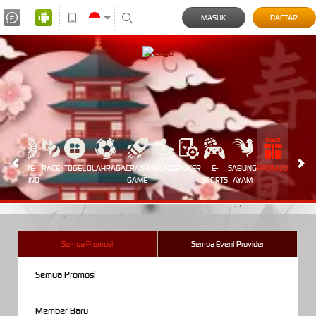
MASUK
DAFTAR
LOTS
LIVE
RACE
TOGEL
OLAHRAGA
CRASH
ARCADE
POKER
E-
SABUNG
PROMOSI
CASINO
GAME
SPORTS
AYAM
Semua Promosi
Semua Event Provider
Semua Promosi
Member Baru