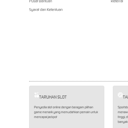
Pusat Bantuan
Referral
Syarat dan Ketentuan
TARUHAN SLOT
TA
Penyedia slot online dengan beragam pilihan
Sportsb
game menarik yang memudahkan pemain untuk
menawar
mencapai jackpot
tinggi,
banyak 