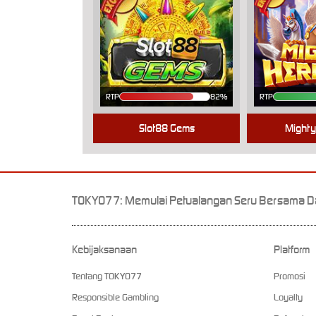
RTP
82%
RTP
Slot88 Gems
Mighty
TOKYO77: Memulai Petualangan Seru Bersama D
Kebijaksanaan
Platform
Tentang TOKYO77
Promosi
Responsible Gambling
Loyalty