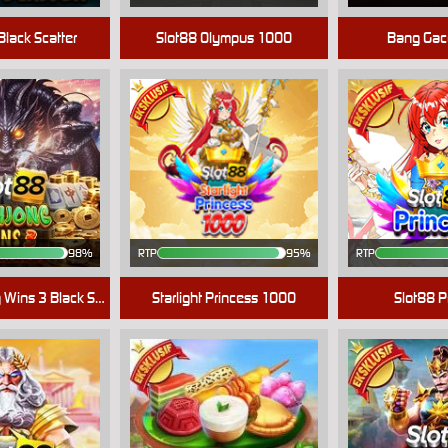
lack Scatter
Slot88 Olympus 1000
Bang Gac
98%
RTP
95%
RTP
Slot88 Mahjong Wins 3 Black Scatter
Starlight Princess 1000
Slot88 P