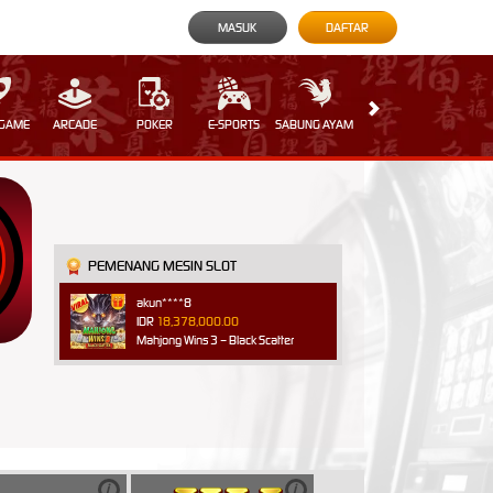
MASUK
DAFTAR
 GAME
ARCADE
POKER
E-SPORTS
SABUNG AYAM
PROMOSI
PEMENANG MESIN SLOT
akun****8
IDR
18,378,000.00
Mahjong Wins 3 – Black Scatter
ranzz****1
IDR
16,487,500.00
Mahjong Wins 3 – Black Scatter
u****1
IDR
13,196,800.00
i
i
i