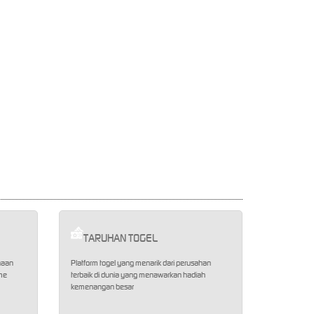
TARUHAN TOGEL
haan
Platform togel yang menarik dari perusahan
ame
terbaik di dunia yang menawarkan hadiah
kemenangan besar