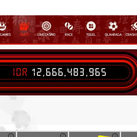
 GAMES
SLOTS
LIVE CASINO
RACE
TOGEL
OLAHRAGA
CRASH
IDR
12,666,487,142
i
i
i