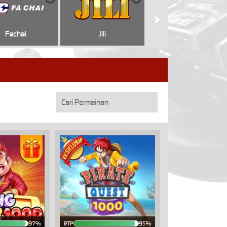
Fury of Anubis
No Limit City
salsata****y
IDR
7,654,500.00
Fachai
Jili
Gates of Olympus™
ranzz****1
IDR
6,420,000.00
Mahjong Wins 3 – Black Scatter
i****5
IDR
5,315,320.00
Sweet Bonanza 1000
ranzz****1
IDR
5,225,000.00
Mahjong Wins 3 – Black Scatter
e****7
IDR
4,442,640.00
Big Bass Splash 1000
bo****1
IDR
3,625,700.00
Sweet Bonanza 2500
97%
RTP
95%