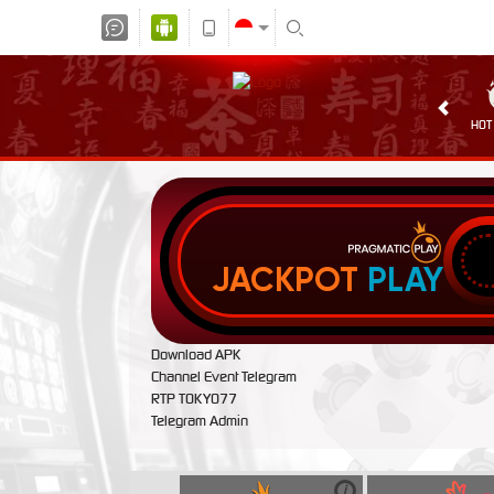
HOT
JACKPOT
PLAY
Download APK
Channel Event Telegram
RTP TOKYO77
Telegram Admin
i