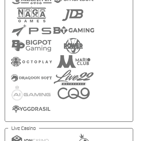
Live Casino