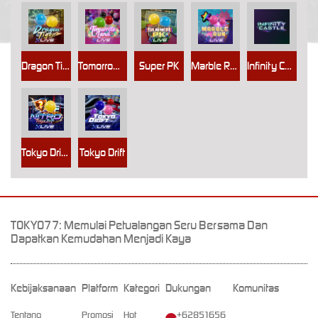
Dragon Tiger
Tomorrow land
Super PK
Marble Run
Infinity Castle
Tokyo Drift Nitro
Tokyo Drift
TOKYO77: Memulai Petualangan Seru Bersama Dan
Dapatkan Kemudahan Menjadi Kaya
Kebijaksanaan
Platform
Kategori
Dukungan
Komunitas
Tentang
Promosi
Hot
+62851656