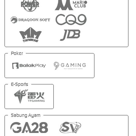
Poker
E-Sports
Sabung Ayam