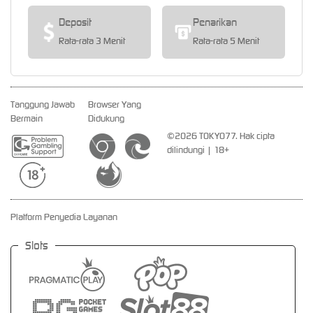
Deposit
Penarikan
Rata-rata 3 Menit
Rata-rata 5 Menit
Tanggung Jawab
Browser Yang
Bermain
Didukung
©2026 TOKYO77. Hak cipta
dilindungi | 18+
Platform Penyedia Layanan
Slots