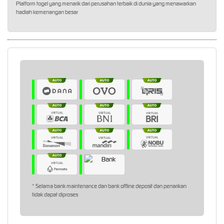
Platform togel yang menarik dari perusahan terbaik di dunia yang menawarkan
hadiah kemenangan besar
* Selama bank maintenance dan bank offline deposit dan penarikan
tidak dapat diproses