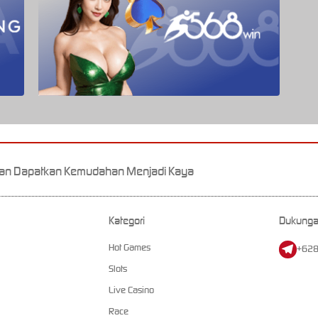
an Dapatkan Kemudahan Menjadi Kaya
Kategori
Dukung
Hot Games
+62
Slots
Live Casino
Race