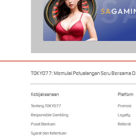
TOKYO77: Memulai Petualangan Seru Bersama D
Kebijaksanaan
Platform
Tentang TOKYO77
Promosi
Responsible Gambling
Loyalty
Pusat Bantuan
Referral
Syarat dan Ketentuan