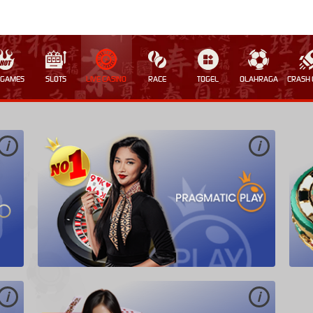
 GAMES
SLOTS
LIVE CASINO
RACE
TOGEL
OLAHRAGA
CRASH
i
i
i
i