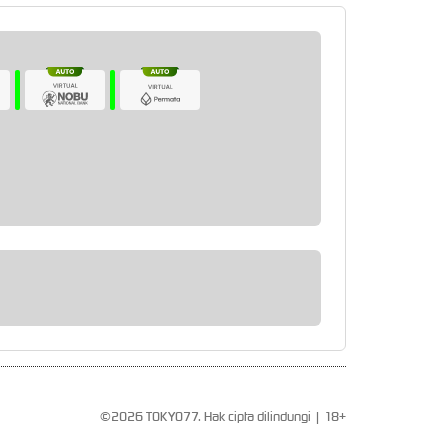
©2026 TOKYO77. Hak cipta dilindungi | 18+