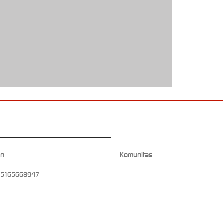
an
Komunitas
85165668947