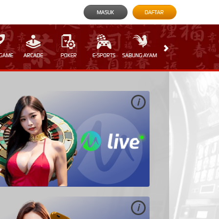
MASUK
DAFTAR
 GAME
ARCADE
POKER
E-SPORTS
SABUNG AYAM
PROMOSI
i
i