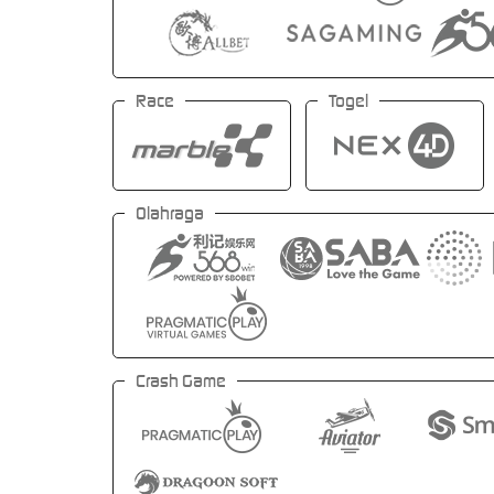
Race
Togel
Olahraga
Crash Game