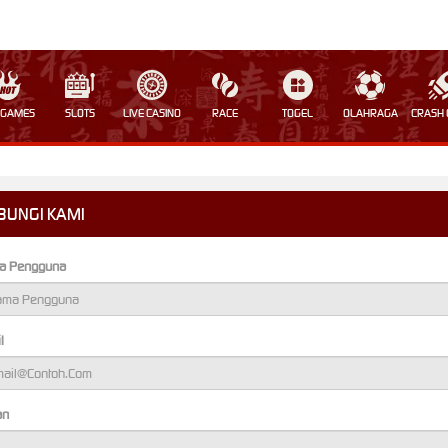
 GAMES
SLOTS
LIVE CASINO
RACE
TOGEL
OLAHRAGA
CRASH
BUNGI KAMI
a Pengguna
l
an