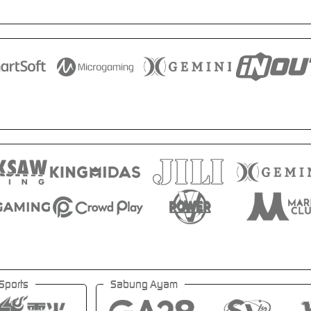
Sports
Sabung Ayam