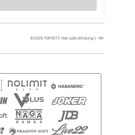
©2026 TOKYO77. Hak cipta dilindungi | 18+