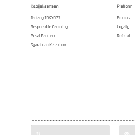
Kebijaksanaan
Platform
Tentang TOKYO77
Promosi
Responsible Gambling
Loyalty
Pusat Bantuan
Referral
Syarat dan Ketentuan