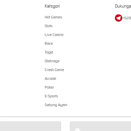
Kategori
Dukung
Hot Games
+62
Slots
Live Casino
Race
Togel
Olahraga
Crash Game
Arcade
Poker
E-Sports
Sabung Ayam