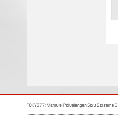
TOKYO77: Memulai Petualangan Seru Bersama D