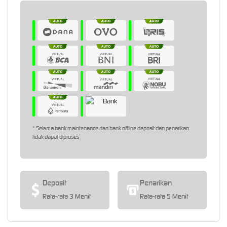
* Selama bank maintenance dan bank offline deposit dan penarikan
tidak dapat diproses
Deposit
Penarikan
Rata-rata 3 Menit
Rata-rata 5 Menit