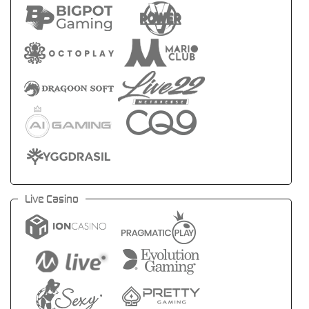
Live Casino