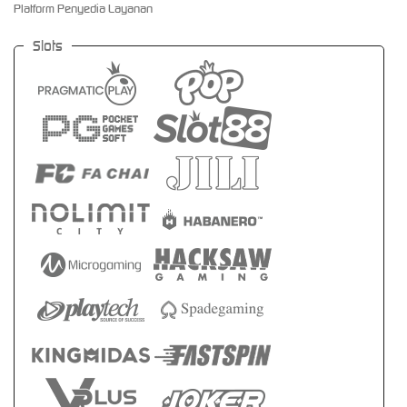
Platform Penyedia Layanan
Slots