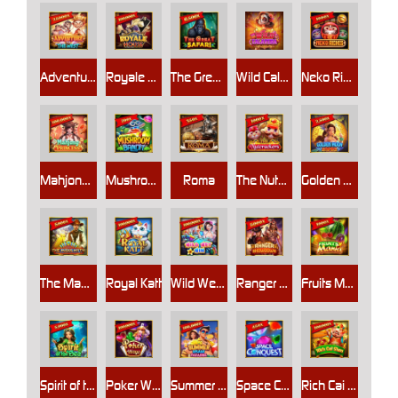
Adventure To The West
Royale House
The Great Safari
Wild Calavera
Neko Riches
Mahjong Princess
Mushroom Bandit
Roma
The Nutcrackers
Golden Moon Empire
The Maya Myth
Royal Katt
Wild Wet Win
Ranger Showdown
Fruits Mania
Spirit of the Sea
Poker Ways
Summer Splash Paradise
Space Conquest
Rich Cai Shen