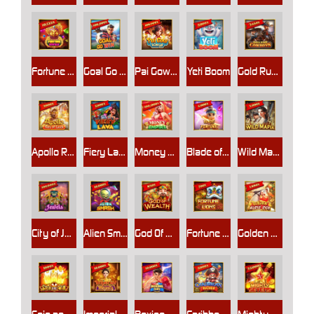
Fortune Jewels III
Goal Go Win
Pai Gow Ways
Yeti Boom
Gold Rush Cowboys
Apollo Ray of Luck
Fiery Lava
Money Empire
Blade of Fortune
Wild Mafia
City of Jewels
Alien Smash
God Of Wealth
Fortune Lions
Golden Horse Ride