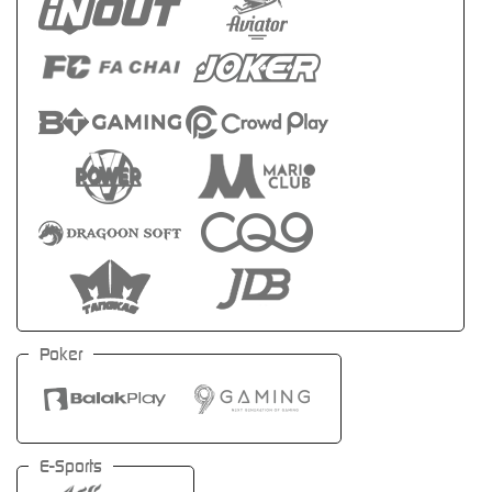
Poker
E-Sports