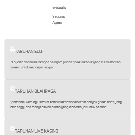
E-Sports
Sabung
Ayam
TARUHAN SLOT
Penyedia slot online dengan beragam pilihan game menarik yang memudahkan
pemain untuk mencapai jackpot
TARUHAN OLAHRAGA
Sportsbook Gaming Platform Terbaik menawarkan lebih banyak game, odds yang
lebih tinggi, dan menyediakan pilihan yang lebih banyak untuk pemain.
TARUHAN LIVE KASINO