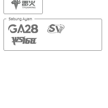
Sabung Ayam