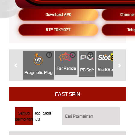
Download APK
Channel
RTP TOKYO77
Tel
i
i
i
i
i
Facha
Fat Panda
Slot88 x PP
PG Soft
Pragmatic Play
FAST SPIN
Semua
Top
Slots
permainan
20