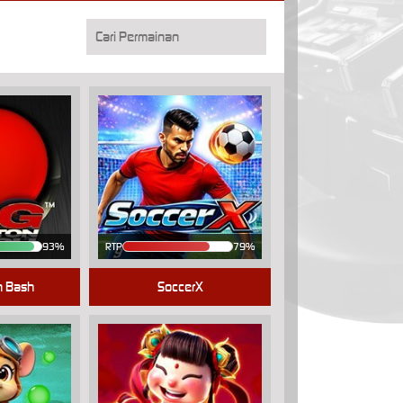
93%
RTP
79%
n Bash
SoccerX