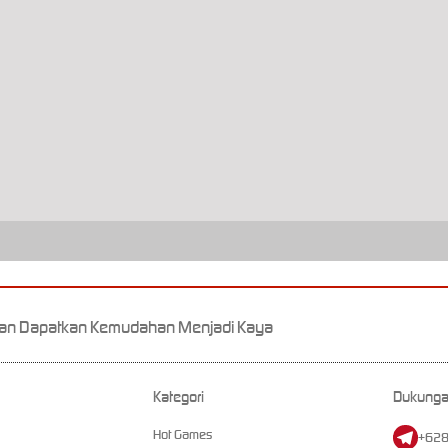
an Dapatkan Kemudahan Menjadi Kaya
Kategori
Dukung
Hot Games
+62