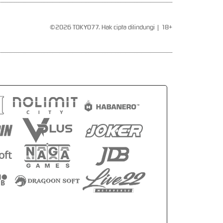
©2026 TOKYO77. Hak cipta dilindungi | 18+