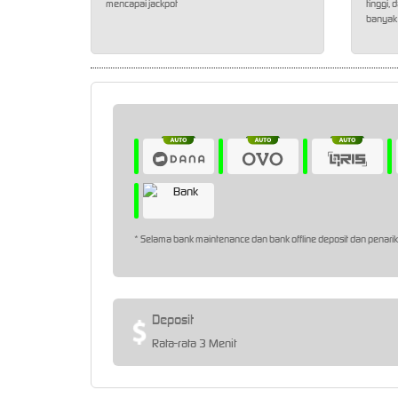
mencapai jackpot
tinggi,
banyak 
* Selama bank maintenance dan bank offline deposit dan penarik
Deposit
Rata-rata 3 Menit