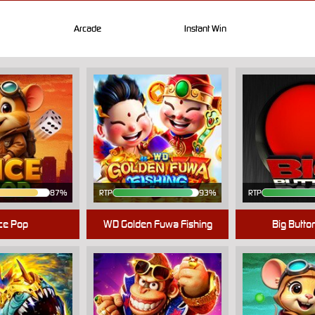
Arcade
Instant Win
87%
RTP
93%
RTP
ce Pop
WD Golden Fuwa Fishing
Big Butto