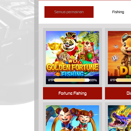
Semua permainan
Fishing
RTP
88%
RTP
Fortune Fishing
Di