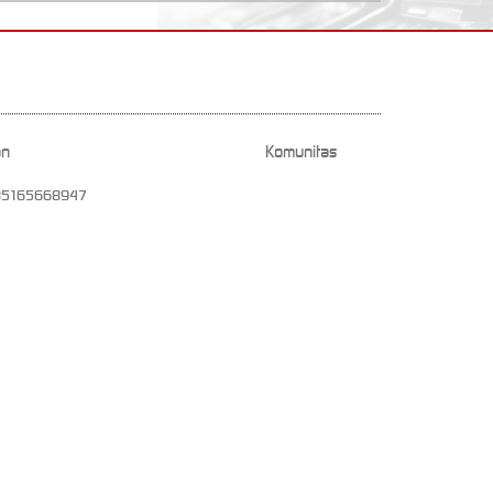
an
Komunitas
85165668947