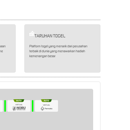
TARUHAN TOGEL
haan
Platform togel yang menarik dari perusahan
ame
terbaik di dunia yang menawarkan hadiah
kemenangan besar