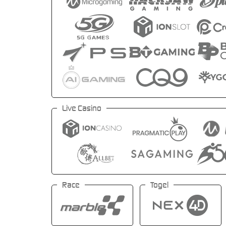
Live Casino
Race
Togel