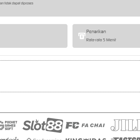
an tidak dapat diproses
Penarikan
Rata-rata 5 Menit