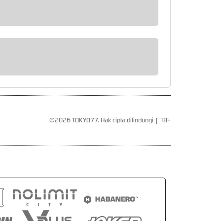
©2026 TOKYO77. Hak cipta dilindungi | 18+