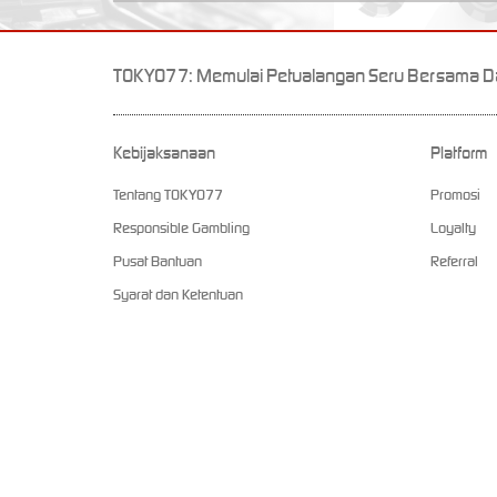
TOKYO77: Memulai Petualangan Seru Bersama D
Kebijaksanaan
Platform
Tentang TOKYO77
Promosi
Responsible Gambling
Loyalty
Pusat Bantuan
Referral
Syarat dan Ketentuan