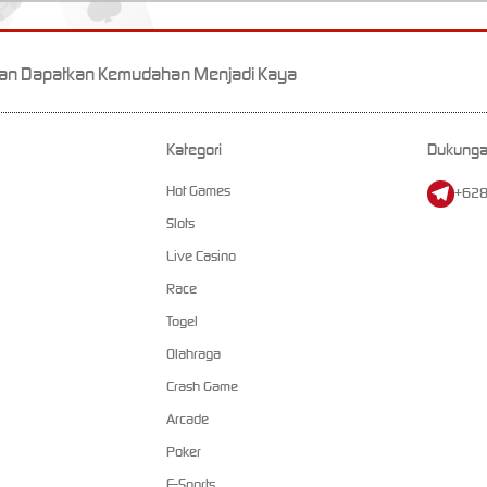
an Dapatkan Kemudahan Menjadi Kaya
Kategori
Dukung
Hot Games
+62
Slots
Live Casino
Race
Togel
Olahraga
Crash Game
Arcade
Poker
E-Sports