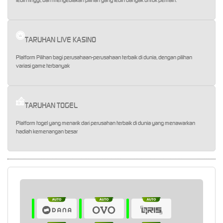
TARUHAN LIVE KASINO
Platform Pilihan bagi perusahaan-perusahaan terbaik di dunia, dengan pilihan
variasi game terbanyak
TARUHAN TOGEL
Platform togel yang menarik dari perusahan terbaik di dunia yang menawarkan
hadiah kemenangan besar