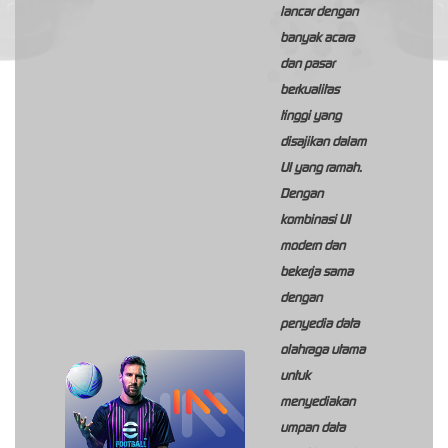
lancar dengan
banyak acara
dan pasar
berkualitas
tinggi yang
disajikan dalam
UI yang ramah.
Dengan
kombinasi UI
modern dan
bekerja sama
dengan
penyedia data
olahraga utama
untuk
menyediakan
umpan data