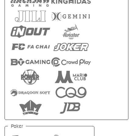
Poker