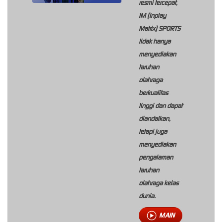
resmi tercepat,
IM (Inplay
Matrix) SPORTS
tidak hanya
menyediakan
taruhan
olahraga
berkualitas
tinggi dan dapat
diandalkan,
tetapi juga
menyediakan
pengalaman
taruhan
olahraga kelas
dunia.
MAIN