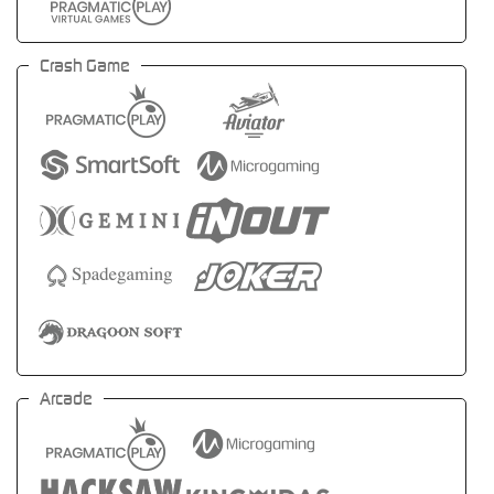
Crash Game
Arcade